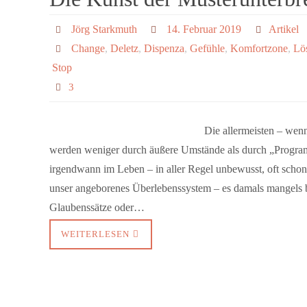
Jörg Starkmuth
14. Februar 2019
Artikel
Change
,
Deletz
,
Dispenza
,
Gefühle
,
Komfortzone
,
Lö
Stop
3
Die allermeisten – wenn
werden weniger durch äußere Umstände als durch „Program
irgendwann im Leben – in aller Regel unbewusst, oft schon 
unser angeborenes Überlebenssystem – es damals mangels be
Glaubenssätze oder…
WEITERLESEN