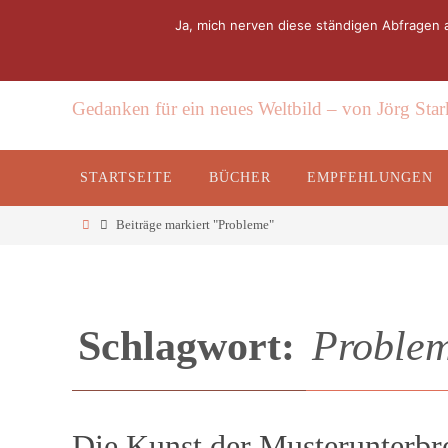
Ja, mich nerven diese ständigen Abfragen
ThinkDeeper
Gedanken für ein neues Weltbild – von Jörg Sta
STARTSEITE
BÜCHER
EMPFEHLUNGEN
Beiträge markiert "Probleme"
Schlagwort:
Proble
Die Kunst der Musterunterb