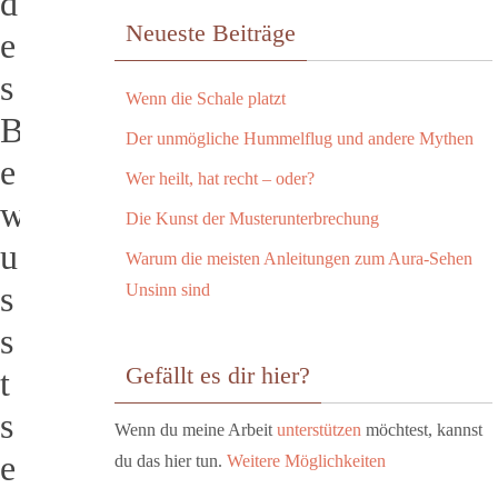
d
Neueste Beiträge
e
s
Wenn die Schale platzt
B
Der unmögliche Hummelflug und andere Mythen
e
Wer heilt, hat recht – oder?
w
Die Kunst der Musterunterbrechung
u
Warum die meisten Anleitungen zum Aura-Sehen
s
Unsinn sind
s
Gefällt es dir hier?
t
s
Wenn du meine Arbeit
unterstützen
möchtest, kannst
e
du das hier tun.
Weitere Möglichkeiten