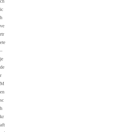
ch
ic
h
ve
rtr
ete
–
je
de
r
M
en
sc
h
kr
aft