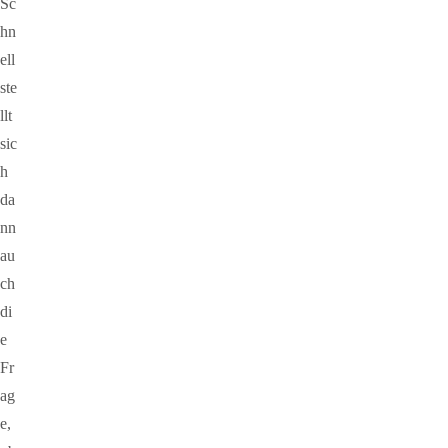
Sc
hn
ell
ste
llt
sic
h
da
nn
au
ch
di
e
Fr
ag
e,