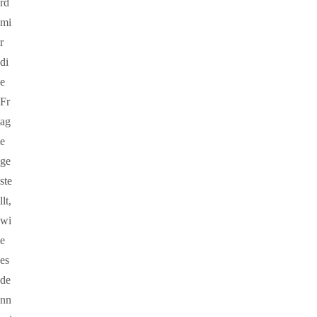
rd
mi
r
di
e
Fr
ag
e
ge
ste
llt,
wi
e
es
de
nn