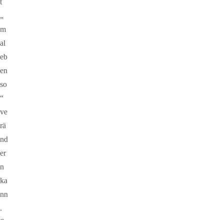
t
„
m
al
eb
en
so
“
ve
rä
nd
er
n
ka
nn
.