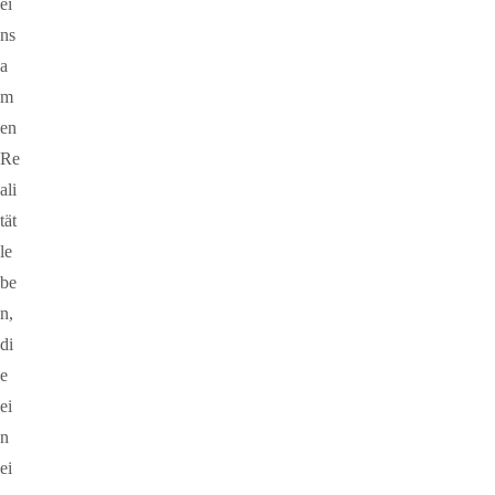
ei
ns
a
m
en
Re
ali
tät
le
be
n,
di
e
ei
n
ei