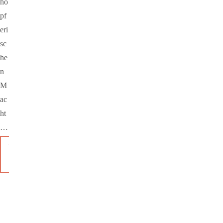
hö
pf
eri
sc
he
n
M
ac
ht
…
WEITERLESEN