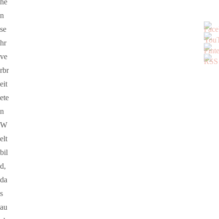
he
n
se
hr
ve
rbr
eit
ete
n
W
elt
bil
d,
da
s
au