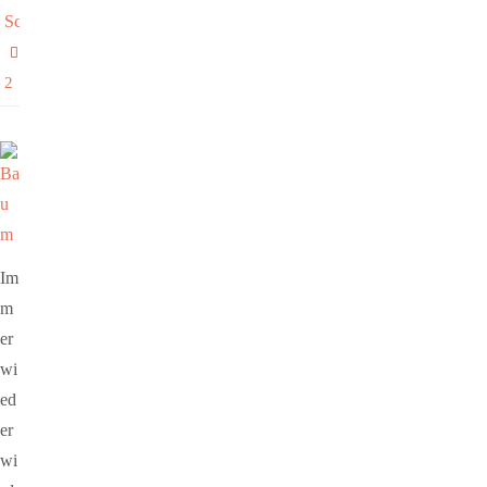
Schöpfung
2
Im
m
er
wi
ed
er
wi