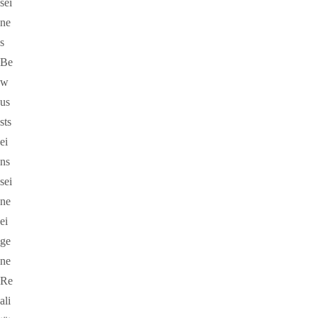
sei
ne
s
Be
w
us
sts
ei
ns
sei
ne
ei
ge
ne
Re
ali