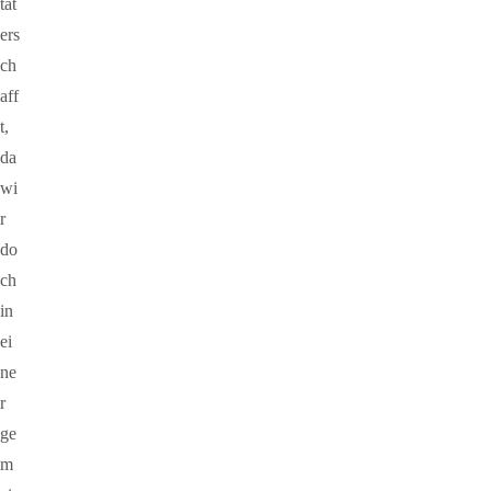
tät
ers
ch
aff
t,
da
wi
r
do
ch
in
ei
ne
r
ge
m