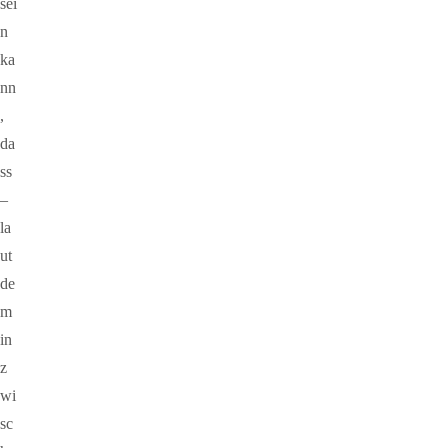
sei
n
ka
nn
,
da
ss
–
la
ut
de
m
in
z
wi
sc