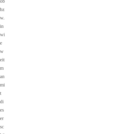
ob
bz
w.
in
wi
e
w
eit
m
an
mi
t
di
es
er
sc