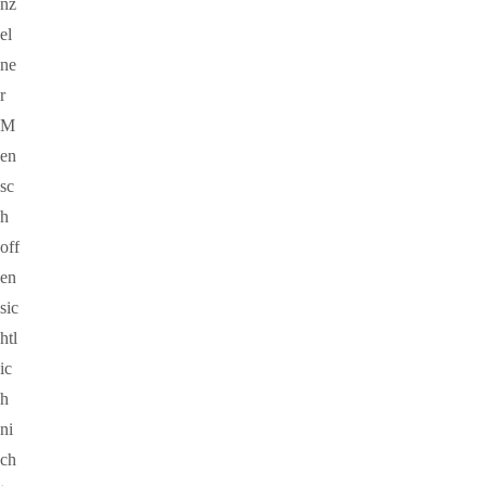
nz
el
ne
r
M
en
sc
h
off
en
sic
htl
ic
h
ni
ch