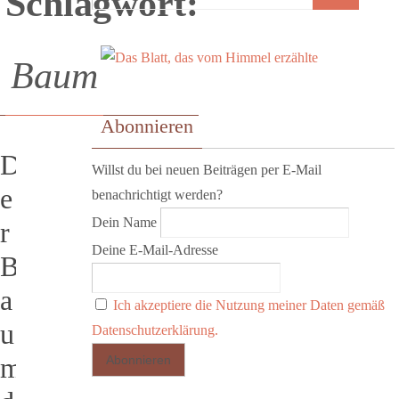
Schlagwort:
Baum
Abonnieren
D
Willst du bei neuen Beiträgen per E-Mail
e
benachrichtigt werden?
Dein Name
r
Deine E-Mail-Adresse
B
a
Ich akzeptiere die Nutzung meiner Daten gemäß
u
Datenschutzerklärung.
m